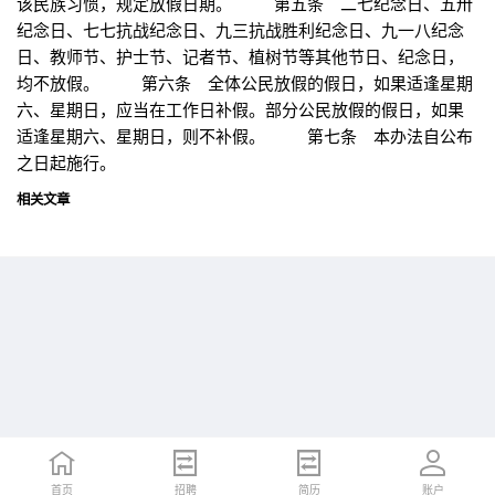
该民族习惯，规定放假日期。 第五条 二七纪念日、五卅
纪念日、七七抗战纪念日、九三抗战胜利纪念日、九一八纪念
日、教师节、护士节、记者节、植树节等其他节日、纪念日，
均不放假。 第六条 全体公民放假的假日，如果适逢星期
六、星期日，应当在工作日补假。部分公民放假的假日，如果
适逢星期六、星期日，则不补假。 第七条 本办法自公布
之日起施行。
相关文章
首页
首页
招聘
招聘
简历
简历
账户
账户