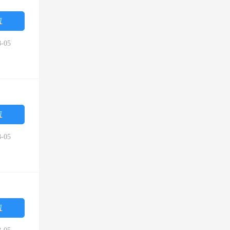
位
-05
位
-05
位