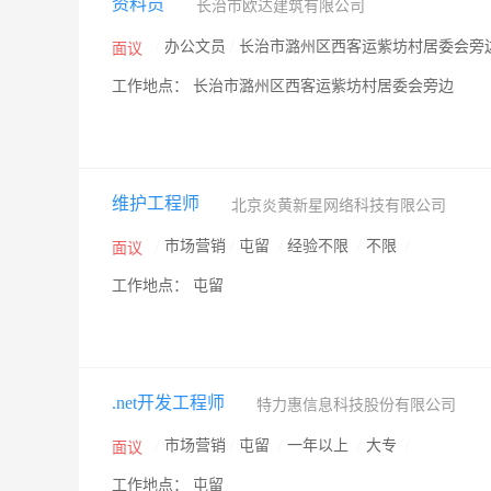
资料员
长治市欧达建筑有限公司
/
办公文员
/
长治市潞州区西客运紫坊村居委会旁
面议
工作地点： 长治市潞州区西客运紫坊村居委会旁边
维护工程师
北京炎黄新星网络科技有限公司
/
市场营销
/
屯留
/
经验不限
/
不限
/
面议
工作地点： 屯留
.net开发工程师
特力惠信息科技股份有限公司
/
市场营销
/
屯留
/
一年以上
/
大专
/
面议
工作地点： 屯留