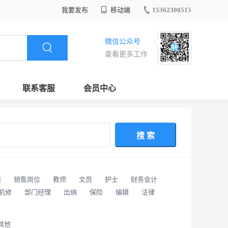
我要发布
移动端
15362300515
微信公众号
查看更多工作
联系客服
会员中心
搜 索
潢
销售岗位
教师
文员
护士
财务会计
/机修
部门经理
出纳
保险
编辑
法律
其他