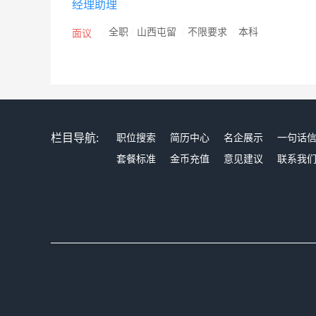
经理助理
/
全职
/
山西屯留
/
不限要求
/
本科
面议
栏目导航:
职位搜索
简历中心
名企展示
一句话
套餐标准
金币充值
意见建议
联系我