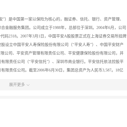
安”）是中国第一家以保险为核心的，融证券、信托、银行、资产管理、
金融服务集团。公司成立于1988年，总部位于深圳。2004年6月，公司
码2318。2007年3月1日，中国平安A股股票正式在上海证券交易所挂牌
 公司控股设立中国平安人寿保险股份有限公司（“平安人寿”）、中国平安财产
有限公司、平安资产管理有限责任公司、平安健康保险股份有限公司，并
有限责任公司（“平安信托”）、深圳市商业银行。平安信托依法控股平
责任公司。截至2006年6月30日，集团总资产为人民币3,587。18亿
日，公司市值超过1,500亿港元，居于国际大型金融保险机构行列。 企业为您提
展开更多
的加盟！如果您觉得自己怀才不遇，英雄无用武之地。如果您不满足于一
，无才可施。如果您认为自己是充满激情与工作热情的人。请加入我们的