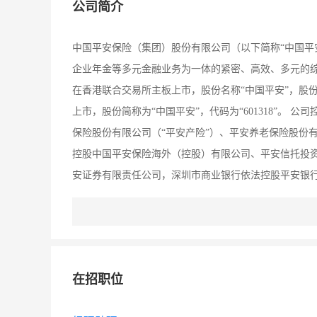
公司简介
中国平安保险（集团）股份有限公司（以下简称“中国平
企业年金等多元金融业务为一体的紧密、高效、多元的综合
在香港联合交易所主板上市，股份名称“中国平安”，股份代
上市，股份简称为“中国平安”，代码为“601318”。
保险股份有限公司（“平安产险”）、平安养老保险股份
控股中国平安保险海外（控股）有限公司、平安信托投资
安证券有限责任公司，深圳市商业银行依法控股平安银行有限
元，权益总额为人民币381。04亿元。2006年7月20
供了一个充分展示自我、实践自我价值的舞台。诚邀您
个月仅仅百元近千的薪水。如果您不甘于只是家庭妇女
团队，与我们共创佳绩！
在招职位